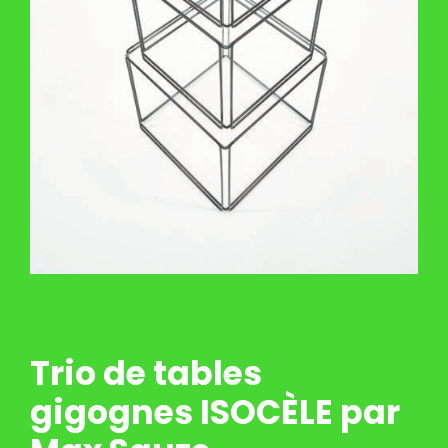
Trio de tables
gigognes ISOCÈLE par